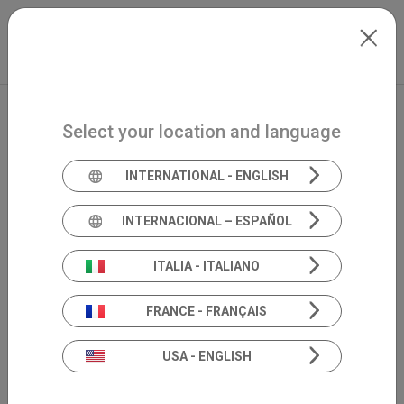
Skip to main content
Italiano
Extranet
my.inventis
Select your location and language
INTERNATIONAL - ENGLISH
INTERNACIONAL – ESPAÑOL
ITALIA - ITALIANO
FRANCE - FRANÇAIS
USA - ENGLISH