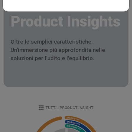
Product Insights
Oltre le semplici caratteristiche.
Un'immersione più approfondita nelle
soluzioni per l'udito e l'equilibrio.
TUTTI I PRODUCT INSIGHT