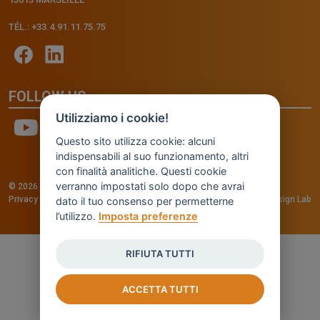
TÉL.: +33.4.91.11.75.75
FOLLOW US
Utilizziamo i cookie!
Questo sito utilizza cookie: alcuni
indispensabili al suo funzionamento, altri
con finalità analitiche. Questi cookie
verranno impostati solo dopo che avrai
© 2026 - INVENTIS S.r.l. a socio unico — P. IVA: IT03957810280
Privacy policy
—
Cookie policy
-
Cookie Settings
Credits: Fluid Design Lab
dato il tuo consenso per permetterne
l’utilizzo.
Imposta preferenze
RIFIUTA TUTTI
ACCETTA TUTTI