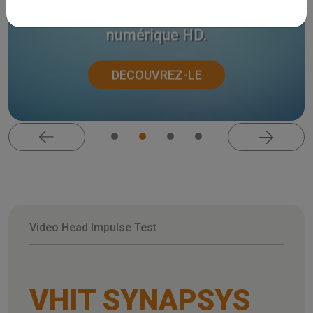
Notre nouvel otoscope vidéo
numérique HD.
DECOUVREZ-LE
Video Head Impulse Test
VHIT SYNAPSYS