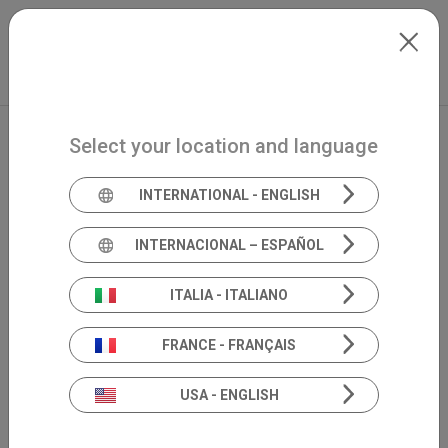
Skip to main content
Français
Extranet
my.inventis
Select your location and language
INTERNATIONAL - ENGLISH
INTERNACIONAL – ESPAÑOL
ITALIA - ITALIANO
FRANCE - FRANÇAIS
USA - ENGLISH
Harmonica.