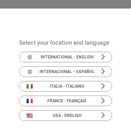
Navigazione principale
PRODOTTI
SOLUZIONI
ACADEMIA
NEWS 
Select your location and language
INTERNATIONAL - ENGLISH
Product In
INTERNACIONAL – ESPAÑOL
ITALIA - ITALIANO
FRANCE - FRANÇAIS
Oltre le semplici caratteristiche.
Un'immersione più approfondita nelle soluzioni p
USA - ENGLISH