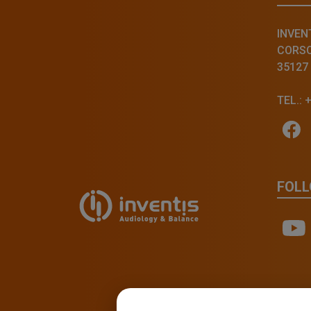
INVENT
CORSO 
35127
TEL.: 
FOLL