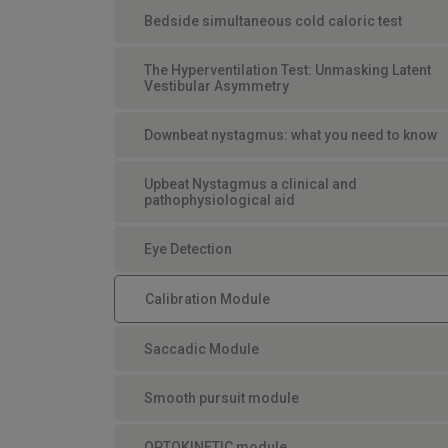
Bedside simultaneous cold caloric test
The Hyperventilation Test: Unmasking Latent
Vestibular Asymmetry
Downbeat nystagmus: what you need to know
Upbeat Nystagmus a clinical and
pathophysiological aid
Eye Detection
Calibration Module
Saccadic Module
Smooth pursuit module
OPTOKINETIC module