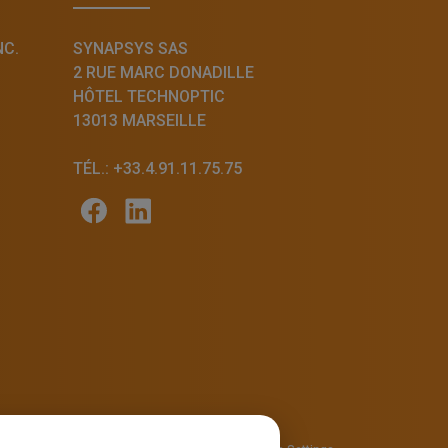
NC.
SYNAPSYS SAS
2 RUE MARC DONADILLE
HÔTEL TECHNOPTIC
13013 MARSEILLE
TÉL.: +33.4.91.11.75.75