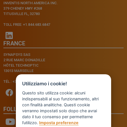
INVENTIS NORTH AMERICA INC.
379 CHENEY HWY #268
TITUSVILLE FL, 32780
TOLL FREE: +1.844.683.6847
FRANCE
SYNAPSYS SAS
2 RUE MARC DONADILLE
HÔTEL TECHNOPTIC
13013 MARSEILLE
TÉL.: +33.4.91.11.75.75
Utilizziamo i cookie!
Questo sito utilizza cookie: alcuni
indispensabili al suo funzionamento, altri
con finalità analitiche. Questi cookie
FOLLOW US
verranno impostati solo dopo che avrai
dato il tuo consenso per permetterne
l’utilizzo.
Imposta preferenze