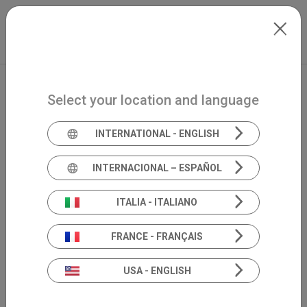
Skip to main content
Italiano
Extranet
my.inventis
Select your location and language
INTERNATIONAL - ENGLISH
INTERNACIONAL – ESPAÑOL
ITALIA - ITALIANO
FRANCE - FRANÇAIS
USA - ENGLISH