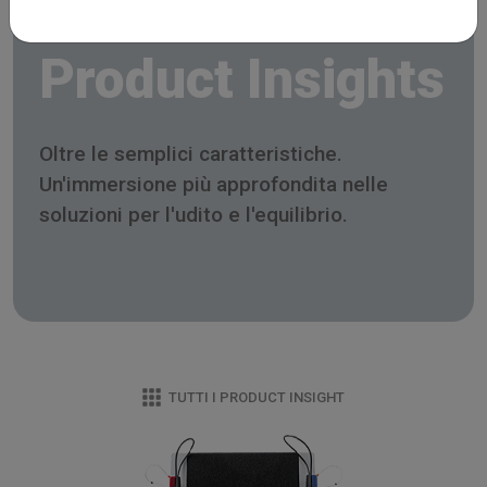
Product Insights
Oltre le semplici caratteristiche.
Un'immersione più approfondita nelle
soluzioni per l'udito e l'equilibrio.
TUTTI I PRODUCT INSIGHT