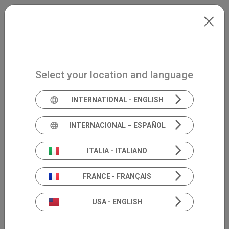
Skip to main content
Italiano
Extranet
my.inventis
Select your location and language
INTERNATIONAL - ENGLISH
INTERNACIONAL – ESPAÑOL
ITALIA - ITALIANO
FRANCE - FRANÇAIS
USA - ENGLISH