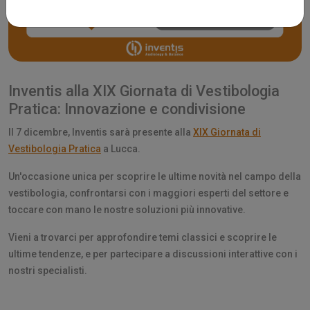
Inventis alla XIX Giornata di Vestibologia
Pratica: Innovazione e condivisione
Il 7 dicembre, Inventis sarà presente alla
XIX Giornata di
Vestibologia Pratica
a Lucca.
Un'occasione unica per scoprire le ultime novità nel campo della
vestibologia, confrontarsi con i maggiori esperti del settore e
toccare con mano le nostre soluzioni più innovative.
Vieni a trovarci per approfondire temi classici e scoprire le
ultime tendenze, e per partecipare a discussioni interattive con i
nostri specialisti.