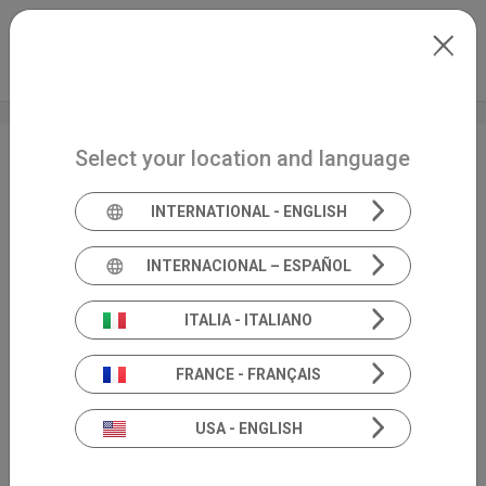
Skip to main content
Italiano
Extranet
my.inventis
Select your location and language
Giornata di
Vestibologia Pratica
INTERNATIONAL - ENGLISH
INTERNACIONAL – ESPAÑOL
ITALIA - ITALIANO
FRANCE - FRANÇAIS
USA - ENGLISH