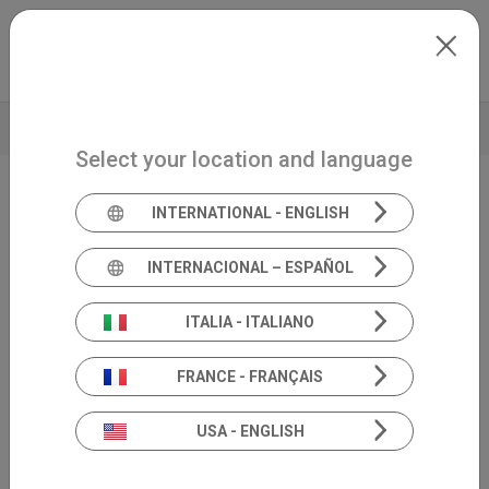
Skip to main content
Italiano
Extranet
my.inventis
BROCHURE
PRODUCT INSIGHT
Select your location and language
INTERNATIONAL - ENGLISH
Sistema modulare VNG
SYNAPSYS
INTERNACIONAL – ESPAÑOL
Nystalyze
ITALIA - ITALIANO
FRANCE - FRANÇAIS
USA - ENGLISH