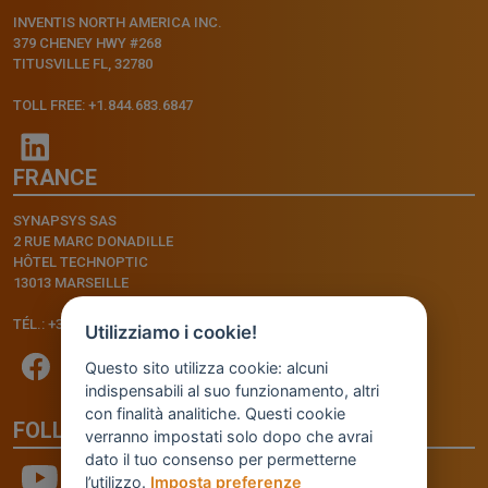
INVENTIS NORTH AMERICA INC.
379 CHENEY HWY #268
TITUSVILLE FL, 32780
TOLL FREE: +1.844.683.6847
FRANCE
SYNAPSYS SAS
2 RUE MARC DONADILLE
HÔTEL TECHNOPTIC
13013 MARSEILLE
TÉL.: +33.4.91.11.75.75
Utilizziamo i cookie!
Questo sito utilizza cookie: alcuni
indispensabili al suo funzionamento, altri
con finalità analitiche. Questi cookie
FOLLOW US
verranno impostati solo dopo che avrai
dato il tuo consenso per permetterne
l’utilizzo.
Imposta preferenze