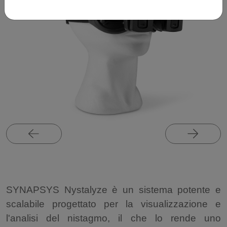
SYNAPSYS Nystalyze è un sistema potente e
scalabile progettato per la visualizzazione e
l'analisi del nistagmo, il che lo rende uno