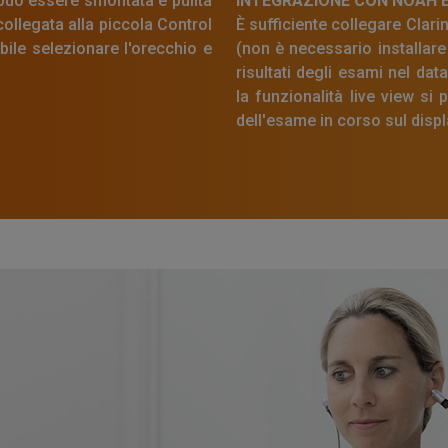
 può essere smontata e pulita
INTEGRAZIONE CON NOAH 
ollegata alla piccola Control
È sufficiente collegare Clar
bile selezionare l'orecchio e
(non è necessario installare 
risultati degli esami nel da
la funzionalità live view si
dell'esame in corso sul disp