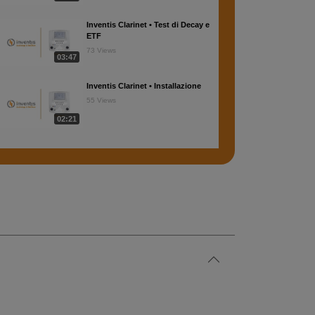
Inventis Clarinet • Test di Decay e
ETF
73 Views
03:47
Inventis Clarinet • Installazione
55 Views
02:21