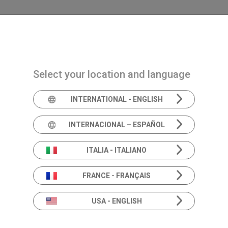
Navigazione principale
PRODOTTI
SOLUZIONI
ACADEMIA
NEWS 
Select your location and language
VIDEO
INTERNATIONAL - ENGLISH
INTERNACIONAL – ESPAÑOL
Impedenzometro
Cla
ITALIA - ITALIANO
FRANCE - FRANÇAIS
USA - ENGLISH
Clarinet è u
batteria di te