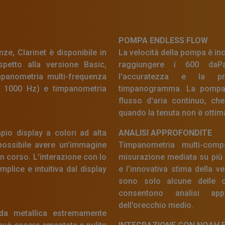
POMPA ENDLESS FLOW
ze, Clarinet è disponibile in
La velocità della pompa è inc
ispetto alla versione Basic,
raggiungere i 600 daPa
mpanometria multi-frequenza
l'accuratezza e la pr
e 1000 Hz) e timpanometria
timpanogramma. La pompa 
flusso d'aria continuo, che
quando la tenuta non è ottim
pio display a colori ad alta
ANALISI APPROFONDITE
 possibile avere un’immagine
Timpanometria multi-com
in corso. L'interazione con lo
misurazione mediata su più s
plice e intuitiva dal display
e l’innovativa stima della ve
sono solo alcune delle ca
consentono analisi appr
dell'orecchio medio.
da metallica estremamente