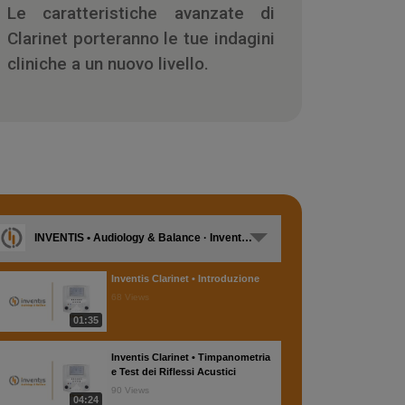
Le caratteristiche avanzate di
Clarinet porteranno le tue indagini
cliniche a un nuovo livello.
INVENTIS • Audiology & Balance · Inventis • Clarinet [IT]
Inventis Clarinet • Introduzione
68 Views
01:35
Inventis Clarinet • Timpanometria
e Test dei Riflessi Acustici
90 Views
04:24