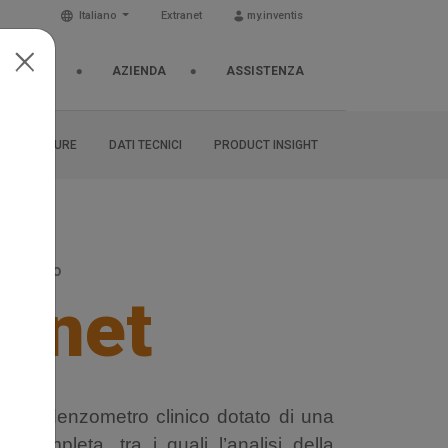
Italiano
Extranet
my.inventis
& EVENTI
AZIENDA
ASSISTENZA
BROCHURE
DATI TECNICI
PRODUCT INSIGHT
 clinico
rinet
n impedenzometro clinico dotato di una
st completa, tra i quali l’analisi della