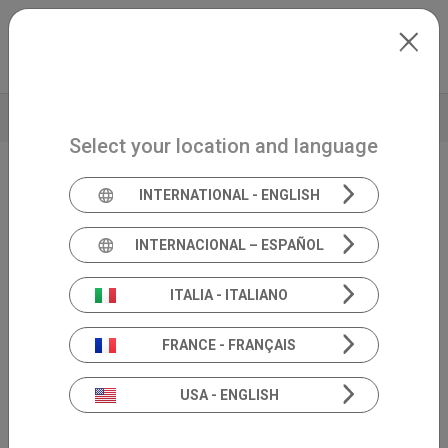
Skip to main content
Italiano
Extranet
my.inventis
VIDEO
BROCHURE
DATI TECNICI
PRODUCT INSIGHT
Select your location and language
INTERNATIONAL - ENGLISH
Sistema clinico per PE uditivi e vestibolari
Celesta
INTERNACIONAL – ESPAÑOL
ITALIA - ITALIANO
FRANCE - FRANÇAIS
USA - ENGLISH