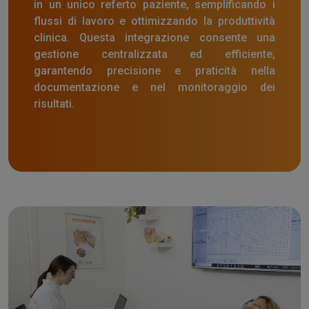
in un unico referto paziente, semplificando i
flussi di lavoro e ottimizzando la produttività
clinica. Questa integrazione consente una
gestione centralizzata ed efficiente,
garantendo precisione e praticità nella
documentazione e nel monitoraggio dei
risultati.