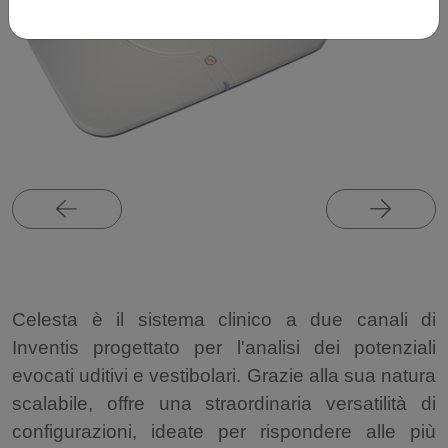
Celesta è il sistema clinico a due canali di
Inventis progettato per l'analisi dei potenziali
evocati uditivi e vestibolari. Grazie alla sua natura
scalabile, offre una straordinaria versatilità di
configurazioni, ideate per rispondere alle più