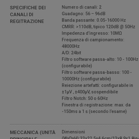
Numero di canali: 2
SPECIFICHE DEI
Guadagno: 56 – 96dB
CANALI DI
Banda passante: 0.05-16000 Hz
REGITRAZIONE
CMRR: >110dB, tipico 120dB @ 50Hz
Impedenza d’ingresso: 10MΩ
Frequenza di campionamento:
48000Hz
A/D: 24bit
Filtro software passa-alto: 10 - 100Hz
(configurabile)
Filtro software passa-basso: 100 -
10000Hz (configurabile)
Reiezione artefatti: configurabile in
±1µV , ±400µV, sospendibile
Filtro Notch: 50 o 60Hz
Finestra di registrazione: max. da
-150ms a 1 s (secondo l’esame)
Dimensioni
MECCANICA (UNITÀ
(WxDxH):33x22.5x4.6cm/13x8.9x1.8in