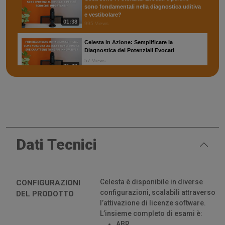
sono fondamentali nella diagnostica uditiva
e vestibolare?
01:38
995 Views
Celesta in Azione: Semplificare la
Diagnostica dei Potenziali Evocati
57 Views
01:49
"Ho capito, adesso posso farlo anch'io!" -
L'esperienza con Celesta!
22 Views
00:50
Celesta: L'Innovazione che Semplifica i
Potenziali Evocati
Dati Tecnici
50 Views
01:27
Celesta: Diagnostica Oggettiva e
Celesta è disponibile in diverse
CONFIGURAZIONI
Semplificata per i Potenziali Evocati
configurazioni, scalabili attraverso
DEL PRODOTTO
20 Views
01:20
l’attivazione di licenze software.
L’insieme completo di esami è:
Celesta: Flessibilità Modulare e Workflow
ABR