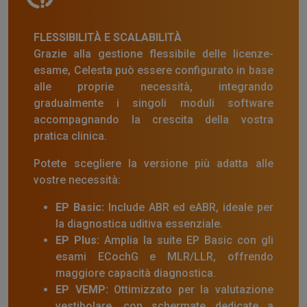
FLESSIBILITÀ E SCALABILITÀ
Grazie alla gestione flessibile delle licenze-
esame, Celesta può essere configurato in base
alle proprie necessità, integrando
gradualmente i singoli moduli software
accompagnando la crescita della vostra
pratica clinica.
Potete scegliere la versione più adatta alle
vostre necessità:
EP Basic:
Include ABR ed eABR, ideale per
la diagnostica uditiva essenziale.
EP Plus:
Amplia la suite EP Basic con gli
esami ECochG e MLR/LLR, offrendo
maggiore capacità diagnostica.
EP VEMP:
Ottimizzato per la valutazione
vestibolare, con schermate dedicate a