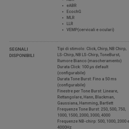
Semplificato per i Potenziali Evocati
eABR
14 Views
01:12
EcochG
MLR
Celesta: Presente e Futuro dei Potenziali
LLR
Evocati Inventis
VEMP(cervicali e oculari)
21 Views
01:21
La Sinergia Perfetta: Celesta e il Software
Tipi di stimolo: Click, Chirp, NB Chirp,
SEGNALI
Maestro
LS-Chirp, NB LS-Chirp, ToneBurst,
DISPONIBILI
21 Views
01:09
Rumore Bianco (mascheramento)
Durata Click: 100 µs default
(configurabile)
Durata Tone Burst: Fino a 50 ms
(configurabile)
Finestre per Tone Burst: Lineare,
Rettangolare, Hann, Blackman,
Gaussiana, Hamming, Bartlett
Frequenze Tone Burst: 250, 500, 750,
1000, 1500, 2000, 3000, 4000
Frequenze NB-chirp: 500, 1000, 2000 
4000Hz