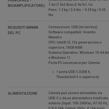
PRINCIPALE -
7.4x17.9x2.8cm/2.9x7x1.1in
BIOAMPLIFICATORE)
Peso: 1.2 kg / 2.6 lbs – 0.25 kg / 0.55
lbs
Connessione: USB (driverless)
REQUISITI MINIMI
Software compatibili: Inventis
DEL PC
Maestro
CPU: Intel® i5, 13a generazione o
superiore, 16GB RAM
Sistema Operativo: Windows 10-64 bit
e Windows 11
Porte PC necessarie per Celesta:
1 porta USB-C (USB 4,
Thunderbolt 3 o superiore)
Celesta può essere alimentato via
ALIMENTAZIONE
USB-C o da un alimentatore medicale
esterno (Input: 100-240Vac, 47-63 Hz,
0.9-0.34A, Output: 6Vdc, 4.16A max).