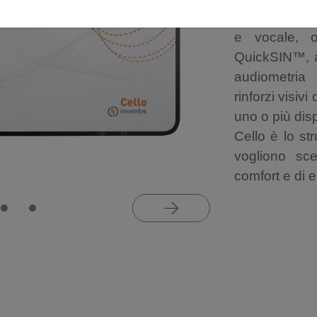
rapido e accu
e vocale, o
QuickSIN™, a
audiometria
rinforzi visiv
uno o più disp
Cello è lo st
vogliono sc
comfort e di 