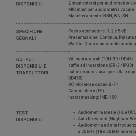
2 input esterni per audiometria vo
DISPONIBILI
MIC input per audiometria vocale
Mascheramento: NBN, WN, SN
Passo attenuatore: 1, 2 e 5 dB
SPECIFICHE
Presentazione: Continua, Pulsata (0
SEGNALI
Warble: Onda sinusoidale modulat
VA: supra-aurali (TDH-39 / DD45)
OUTPUT
cuffie ad inserzione (ER-3 / IP30)
DISPONIBILI E
cuffie circum-aurali per alta freq
TRASDUTTORI
DD450)
BC: vibratore osseo B-71
Campo libero (FF)
Insert masking: IME-100
Audiometria tonale (HL e UCL
TEST
Auto threshold (Hughson-Wes
DISPONIBILI
Audiometria ad alta frequenz
a 20 kHz (18 e 20 kHz non vis