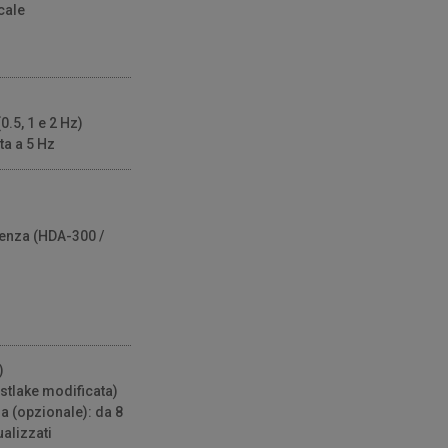
cale
.5, 1 e 2 Hz)
a a 5 Hz
uenza (HDA-300 /
)
tlake modificata)
a (opzionale): da 8
ualizzati