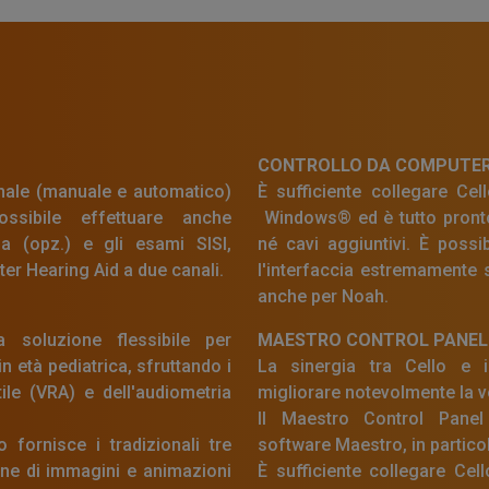
CONTROLLO DA COMPUTE
onale (manuale e automatico)
È sufficiente collegare Ce
sibile effettuare anche
Windows® ed è tutto pronto
za (opz.) e gli esami SISI,
né cavi aggiuntivi. È possib
er Hearing Aid a due canali.
l'interfaccia estremamente 
anche per Noah.
 soluzione flessibile per
MAESTRO CONTROL PANEL
in età pediatrica, sfruttando i
La sinergia tra Cello e 
tile (VRA) e dell'audiometria
migliorare notevolmente la v
Il Maestro Control Panel 
 fornisce i tradizionali tre
software Maestro, in particol
one di immagini e animazioni
È sufficiente collegare Cel