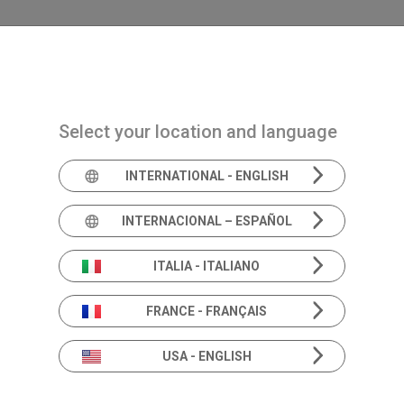
Navigazione principale
PRODOTTI
SOLUZIONI
ACADEMIA
NEWS 
Select your location and language
INTERNATIONAL - ENGLISH
INTERNACIONAL – ESPAÑOL
Audiometro dia
Cel
ITALIA - ITALIANO
FRANCE - FRANÇAIS
USA - ENGLISH
Cello è un a
tramite com