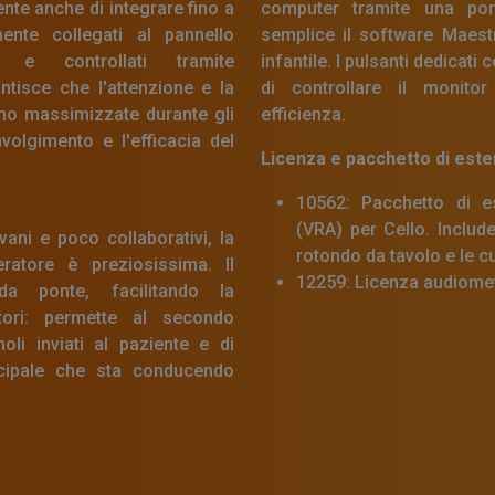
te anche di integrare fino a
computer tramite una po
mente collegati al pannello
semplice il software Maestr
o e controllati tramite
infantile. I pulsanti dedicati
tisce che l'attenzione e la
di controllare il monit
no massimizzate durante gli
efficienza.
volgimento e l'efficacia del
Licenza e pacchetto di este
10562: Pacchetto di es
(VRA) per Cello. Include
vani e poco collaborativi, la
rotondo da tavolo e le c
atore è preziosissima. Il
12259: Licenza audiometr
da ponte, facilitando la
tori: permette al secondo
oli inviati al paziente e di
ncipale che sta conducendo