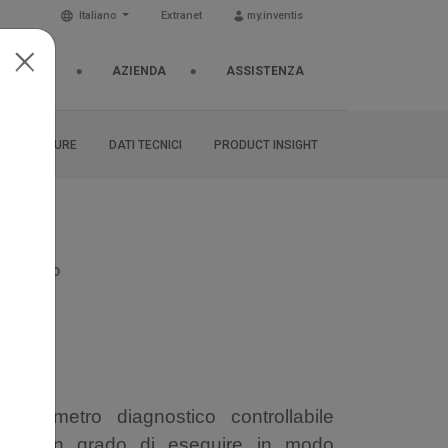
Italiano
Extranet
my.inventis
& EVENTI
AZIENDA
ASSISTENZA
BROCHURE
DATI TECNICI
PRODUCT INSIGHT
gnostico
lo
udiometro diagnostico controllabile
puter in grado di eseguire in modo