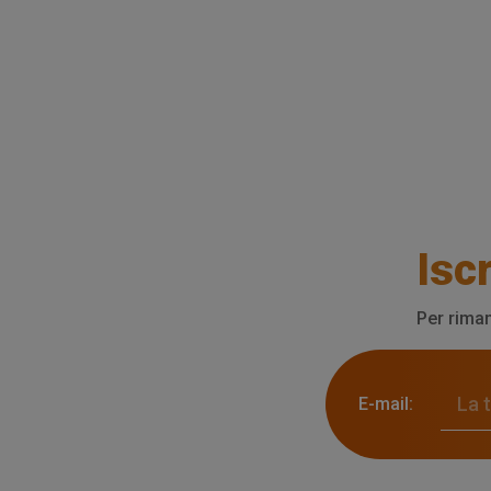
Iscr
Per riman
E-mail: