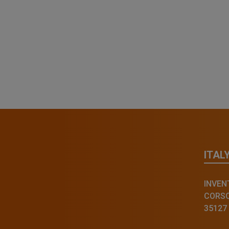
ITAL
INVENT
CORSO 
35127