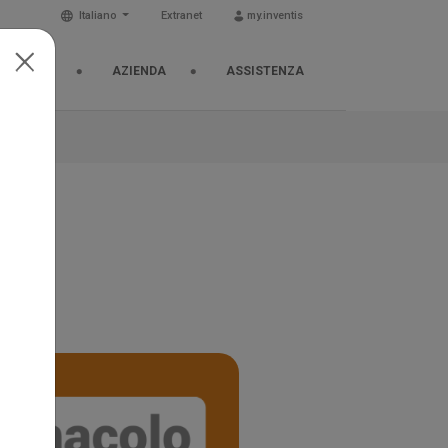
Italiano
Extranet
my.inventis
& EVENTI
AZIENDA
ASSISTENZA