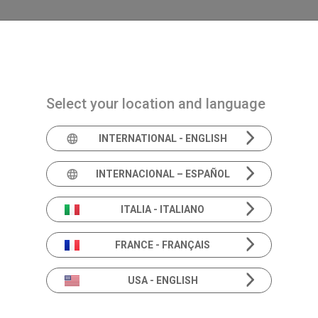
Navigazione principale
PRODOTTI
SOLUZIONI
ACADEMIA
NEWS 
Select your location and language
INTERNATIONAL - ENGLISH
INTERNACIONAL – ESPAÑOL
Cenacolo Italiano di
Audiovestibologia
ITALIA - ITALIANO
FRANCE - FRANÇAIS
USA - ENGLISH