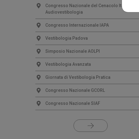
Congresso Nazionale del Cenacolo Italiano di
Audiovestibologia
Congresso Internazionale IAPA
Vestibologia Padova
Simposio Nazionale AOLPI
Vestibologia Avanzata
Giornata di Vestibologia Pratica
Congresso Nazionale GCORL
Congresso Nazionale SIAF