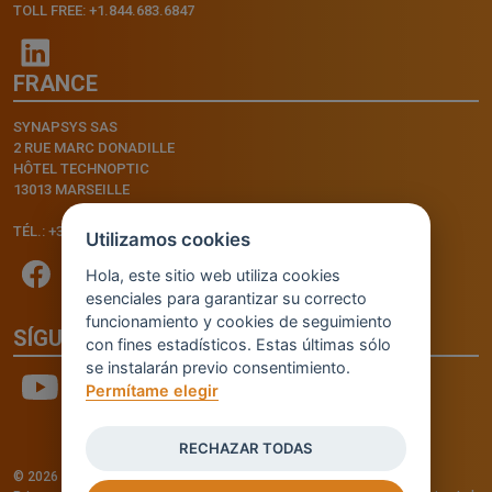
TOLL FREE: +1.844.683.6847
FRANCE
SYNAPSYS SAS
2 RUE MARC DONADILLE
HÔTEL TECHNOPTIC
13013 MARSEILLE
TÉL.: +33.4.91.11.75.75
Utilizamos cookies
Hola, este sitio web utiliza cookies
esenciales para garantizar su correcto
funcionamiento y cookies de seguimiento
SÍGUENOS
con fines estadísticos. Estas últimas sólo
se instalarán previo consentimiento.
Permítame elegir
RECHAZAR TODAS
© 2026 - INVENTIS S.r.l. a socio unico — P. IVA: IT03957810280