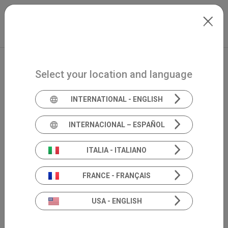
Skip to main content
Mexico
Extranet
my.inventis
Select your location and language
INTERNATIONAL - ENGLISH
INTERNACIONAL – ESPAÑOL
ITALIA - ITALIANO
FRANCE - FRANÇAIS
USA - ENGLISH