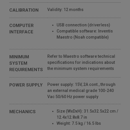
Validity: 12 months
CALIBRATION
USB connection (driverless)
COMPUTER
Compatible software: Inventis
INTERFACE
Maestro (Noah compatible)
Refer to Maestro software technical
MINIMUM
specifications for indications about
SYSTEM
the minimum system requirements
REQUIREMENTS
Power supply: 15V, 2A cont., through
POWER SUPPLY
an external medical grade 100-240
Vac 50/60 Hz power supply
Size (WxDxH): 31.5x32.5x22 cm /
MECHANICS
12.4x12.8x8.7 in
Weight: 7.5 kg / 16.5 lbs