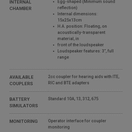
Egg-shaped (Minimum sound
INTERNAL
reflection)
CHAMBER
Internal dimensions:
15x25x13cm
H.A. position: Floating, on
acoustically-transparent
material, in
front of the loudspeaker
Loudspeaker features: 3”, full
range
2cc coupler for hearing aids with ITE,
AVAILABLE
RIC and BTE adapters
COUPLERS
Standard 10A, 13, 312, 675
BATTERY
SIMULATORS
Operator interface for coupler
MONITORING
monitoring