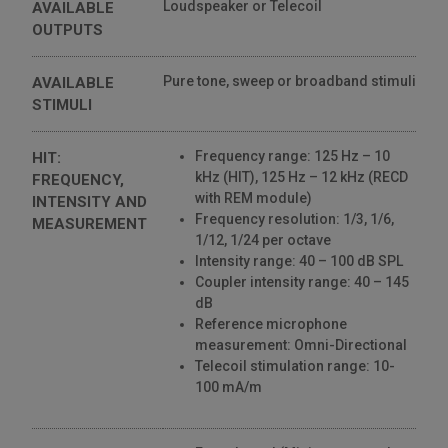
Loudspeaker or Telecoil
AVAILABLE
OUTPUTS
Pure tone, sweep or broadband stimuli
AVAILABLE
STIMULI
Frequency range: 125 Hz – 10
HIT:
kHz (HIT), 125 Hz – 12 kHz (RECD
FREQUENCY,
with REM module)
INTENSITY AND
Frequency resolution: 1/3, 1/6,
MEASUREMENT
1/12, 1/24 per octave
Intensity range: 40 – 100 dB SPL
Coupler intensity range: 40 – 145
dB
Reference microphone
measurement: Omni-Directional
Telecoil stimulation range: 10-
100 mA/m