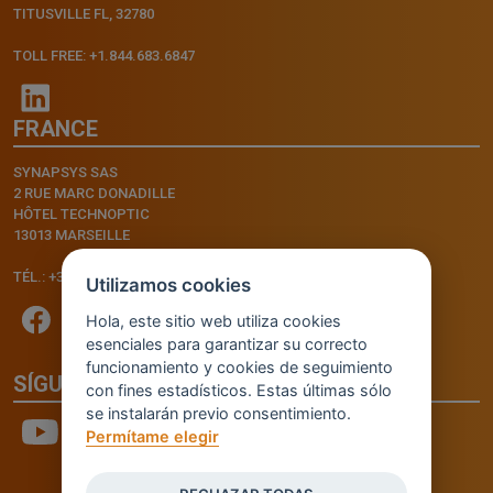
TITUSVILLE FL, 32780
TOLL FREE: +1.844.683.6847
FRANCE
SYNAPSYS SAS
2 RUE MARC DONADILLE
HÔTEL TECHNOPTIC
13013 MARSEILLE
TÉL.: +33.4.91.11.75.75
Utilizamos cookies
Hola, este sitio web utiliza cookies
esenciales para garantizar su correcto
funcionamiento y cookies de seguimiento
SÍGUENOS
con fines estadísticos. Estas últimas sólo
se instalarán previo consentimiento.
Permítame elegir