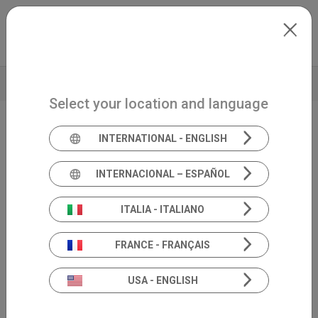
Skip to main content
Español
Extranet
my.inventis
FOLLETO
DATOS TÉCNICOS
Select your location and language
INTERNATIONAL - ENGLISH
Caja HIT
Drum
INTERNACIONAL – ESPAÑOL
ITALIA - ITALIANO
FRANCE - FRANÇAIS
USA - ENGLISH