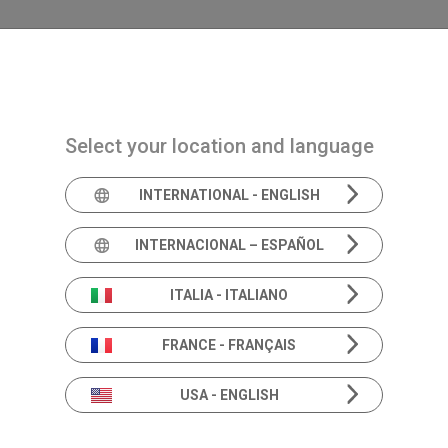
Navigazione principale
PRODUCTOS
SOLUCIONES
ACADEMIA
Select your location and language
cy
INTERNATIONAL - ENGLISH
INTERNACIONAL – ESPAÑOL
ITALIA - ITALIANO
tente al tanto
FRANCE - FRANÇAIS
os sólo las mejores noticias, ofertas especiales y ¡mucha
ón!
USA - ENGLISH