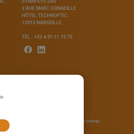
NC.
SYNAPSYS SAS
2 RUE MARC DONADILLE
HÔTEL TECHNOPTIC
13013 MARSEILLE
TÉL.: +33.4.91.11.75.75
to
57810280
Privacy policy
—
Cookie policy
-
Cookie Settings