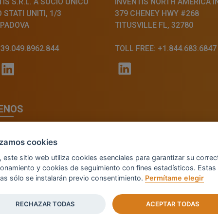
IS S.R.L. A SOCIO UNICO
INVENTIS NORTH AMERICA I
STATI UNITI, 1/3
379 CHENEY HWY #268
 PADOVA
TITUSVILLE FL, 32780
+39.049.8962.844
TOLL FREE: +1.844.683.6847
ENOS
lizamos cookies
, este sitio web utiliza cookies esenciales para garantizar su correc
ionamiento y cookies de seguimiento con fines estadísticos. Estas
mas sólo se instalarán previo consentimiento.
Permítame elegir
© 2026 - INVENTIS S.r.l. a socio unico — P. IVA: IT039
RECHAZAR TODAS
ACEPTAR TODAS
Credits: Fluid Design Lab