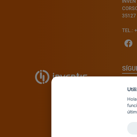
INVENT
CORSO 
35127
TEL.: 
SÍGU
Uti
Hola
func
últi