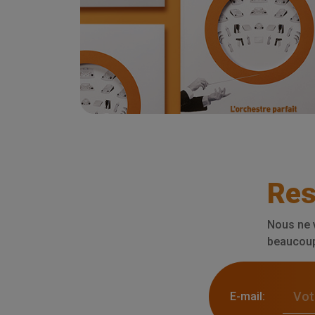
Res
Nous ne 
beaucoup 
E-mail: