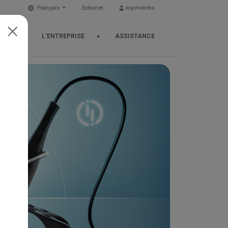
Français
Extranet
my.inventis
TUS
L'ENTREPRISE
ASSISTANCE