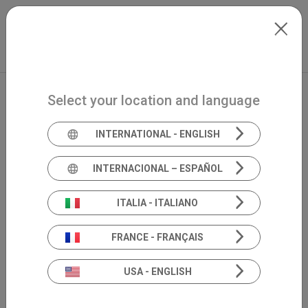
Skip to main content
Français
Extranet
my.inventis
Select your location and language
INTERNATIONAL - ENGLISH
INTERNACIONAL – ESPAÑOL
ITALIA - ITALIANO
FRANCE - FRANÇAIS
USA - ENGLISH