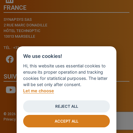
FRANCE
SYNAPSYS SAS
2 RUE MARC DONADILLE
HÔTEL TECHNOPTIC
13013 MARSEILLE
TÉL.: +33.4.91.11.75.75
We use cookies!
Hi, this website uses essential cookies to
ensure its proper operation and tracking
SUIVEZ-NOUS
cookies for statistical purposes. The latter
will be set only after consent.
Let me choose
REJECT ALL
© 2026 - INVENTIS S.r.l. a socio unico — P. IVA: IT03957810280
Privacy policy
—
Cookie policy
-
Cookie Settings
Credits: Fluid Design Lab
ACCEPT ALL