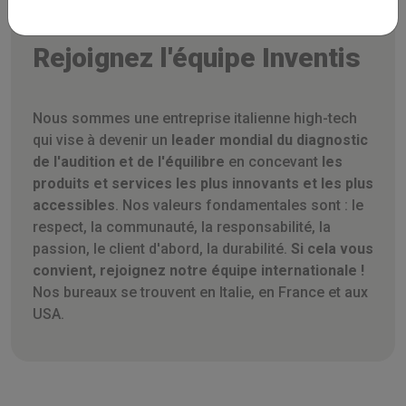
Rejoignez l'équipe Inventis
Nous sommes une entreprise italienne high-tech
qui vise à devenir un
leader mondial du diagnostic
de l'audition et de l'équilibre
en concevant
les
produits et services les plus innovants et les plus
accessibles
. Nos valeurs fondamentales sont : le
respect, la communauté, la responsabilité, la
passion, le client d'abord, la durabilité.
Si cela vous
convient, rejoignez notre équipe internationale !
Nos bureaux se trouvent en Italie, en France et aux
USA.